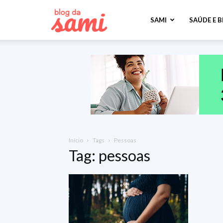
Sami
SAMI
SAÚDE E 
Saúde
Início
Tags
Pessoas
Tag: pessoas