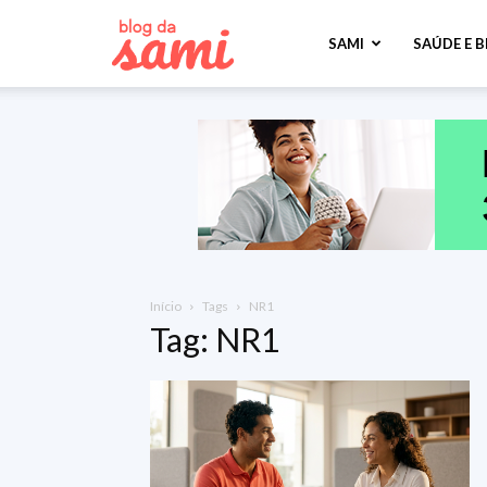
Sami
SAMI
SAÚDE E 
Saúde
Início
Tags
NR1
Tag: NR1