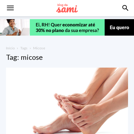
Início
Tags
Micose
Tag: micose