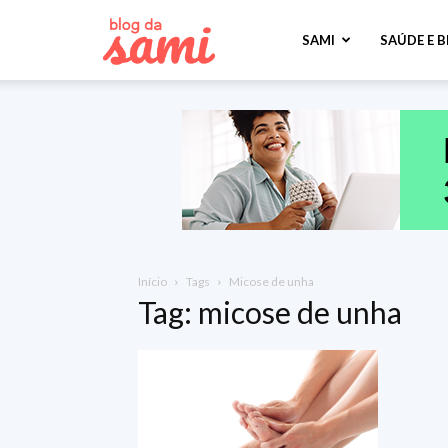
Sami
SAMI
SAÚDE E 
Saúde
Início
Tags
Micose de unha
Tag: micose de unha