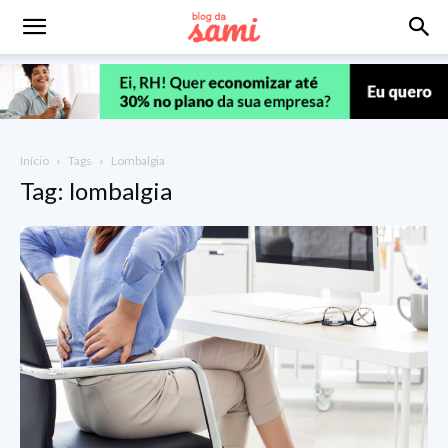
Início
Tags
Lombalgia
Tag: lombalgia