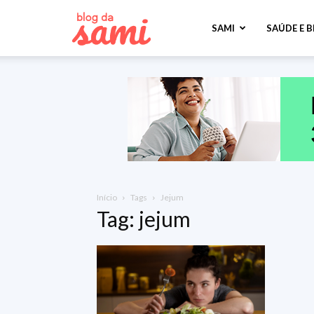
Sami
SAMI
SAÚDE E 
Saúde
Início
Tags
Jejum
Tag: jejum