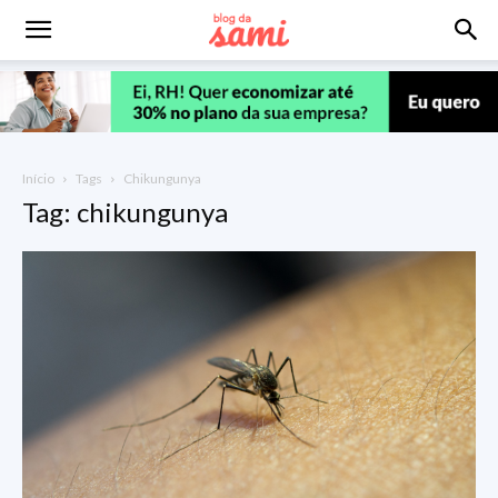
Início
Tags
Chikungunya
Tag: chikungunya